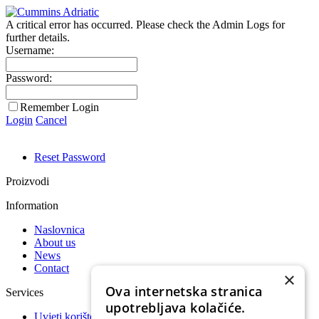
A critical error has occurred. Please check the Admin Logs for
further details.
Username:
Password:
Remember Login
Login
Cancel
Reset Password
Proizvodi
Information
Naslovnica
About us
News
Contact
×
Ova internetska stranica
Services
upotrebljava kolačiće.
Uvjeti korištenja